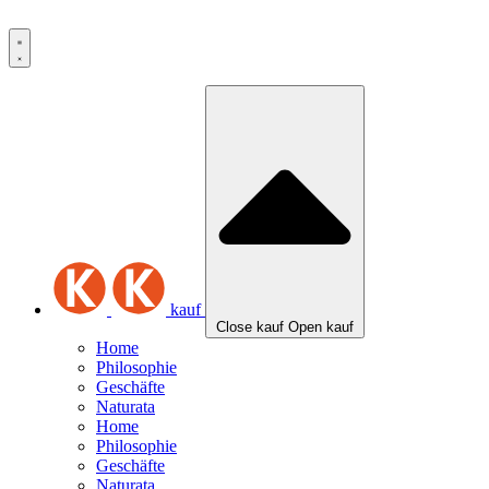
Zum
Inhalt
wechseln
kauf
Close kauf
Open kauf
Home
Philosophie
Geschäfte
Naturata
Home
Philosophie
Geschäfte
Naturata